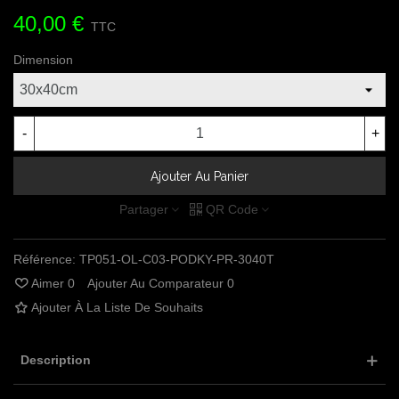
40,00 €
TTC
Dimension
-
+
Ajouter Au Panier
Partager
QR Code
Référence:
TP051-OL-C03-PODKY-PR-3040T
Aimer
0
Ajouter Au Comparateur
0
Ajouter À La Liste De Souhaits
Description