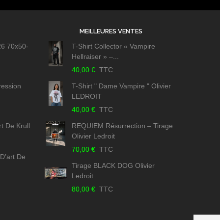
MEILLEURES VENTES
26 70x50-
T-Shirt Collector « Vampire
Hellraiser » –...
40,00 €
TTC
ression
T-Shirt " Dame Vampire " Olivier
LEDROIT
40,00 €
TTC
t De Krull
REQUIEM Résurrection – Tirage
Olivier Ledroit
70,00 €
TTC
 D’art De
Tirage BLACK DOG Olivier
Ledroit
80,00 €
TTC