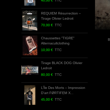
40,00 €
TTC
REQUIEM Résurrection –
Tirage Olivier Ledroit
70,00 €
TTC
Chaussettes "TIGRE"
B
Alternacultclothing
10,00 €
TTC
Tirage BLACK DOG Olivier
Ledroit
80,00 €
TTC
L’Île Des Morts – Impression
D’art FØRTIFEM X...
45,00 €
TTC