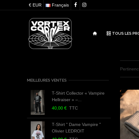
€ EUR
Français
TOUS LES PR
Pertinen
MEILLEURES VENTES
T-Shirt Collector « Vampire
Hellraiser » –...
40,00 €
TTC
T-Shirt " Dame Vampire "
Olivier LEDROIT