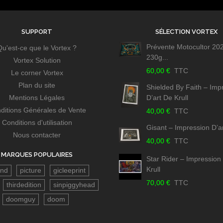
SUPPORT
SÉLECTION VORTEX
Prévente Motocultor 20
Qu'est-ce que le Vortex ?
230g...
Vortex Solution
60,00 €
TTC
Le corner Vortex
Plan du site
Shielded By Faith – Imp
Mentions Légales
D’art De Krull
ditions Générales de Vente
40,00 €
TTC
Conditions d'utilisation
Gisant – Impression D’ar
Nous contacter
40,00 €
TTC
MARQUES POPULAIRES
Star Rider – Impression
Krull
and
picture
gicleeprint
70,00 €
TTC
thirdedition
sinpiggyhead
doomguy
doom