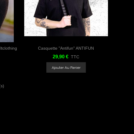
tclothing
Casquette "Antifun" ANTIFUN
tager
Aimer
Partager
29,90 €
TTC
Ajouter Au Panier
(s)