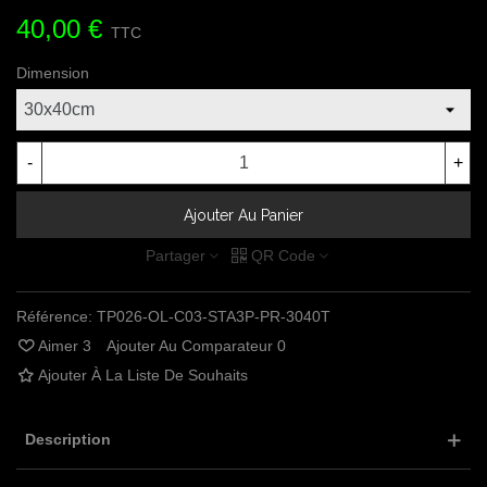
40,00 €
TTC
Dimension
-
+
Ajouter Au Panier
Partager
QR Code
Référence:
TP026-OL-C03-STA3P-PR-3040T
Aimer
3
Ajouter Au Comparateur
0
Ajouter À La Liste De Souhaits
Description