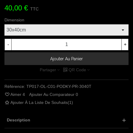
40,00 €
TTC
Dimension
-
+
Ajouter Au Panier
Partager
QR Code
Référence:
TP017-OL-C01-PODKY-PR-3040T
Aimer
4
Ajouter Au Comparateur
0
Ajouter À La Liste De Souhaits
(
1
)
Description