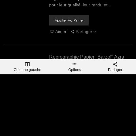
pour leur qualité, leur rendu et...
Ajouter Au Panier
Aimer
Partager
Reprographie Papier "Barzoï" Azra
MANTIS
Colonne gauche
Options
Partager
40,00 €
TTC
Nos engagements ✔ Impression
professionnelle haute définition réalisée
avec un soin optimal. ✔ Respect des
couleurs et des détails de l'œuvre
originale. ✔ Papiers d'art sélectionnés
pour leur qualité, leur rendu et...
Ajouter Au Panier