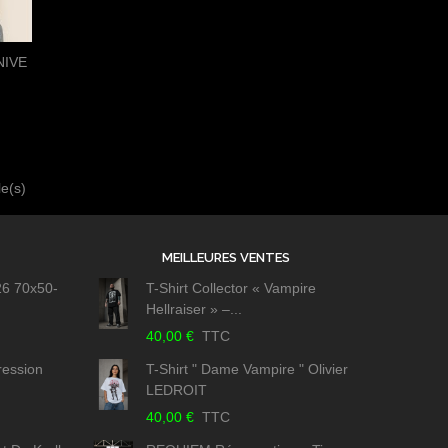
KNIVE
tager
le(s)
MEILLEURES VENTES
26 70x50-
T-Shirt Collector « Vampire
Hellraiser » –...
40,00 €
TTC
ression
T-Shirt " Dame Vampire " Olivier
LEDROIT
40,00 €
TTC