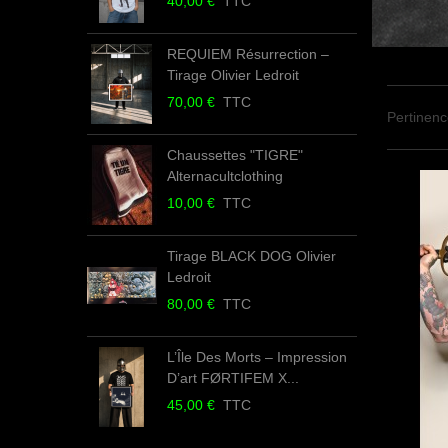
40,00 €
TTC
REQUIEM Résurrection –
Tirage Olivier Ledroit
70,00 €
TTC
Pertinen
Chaussettes "TIGRE"
Alternacultclothing
10,00 €
TTC
Tirage BLACK DOG Olivier
Ledroit
80,00 €
TTC
L’Île Des Morts – Impression
D’art FØRTIFEM X...
45,00 €
TTC