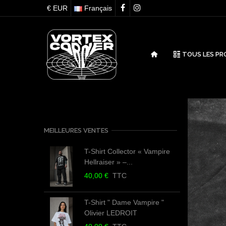
€ EUR
Français
TOUS LES PR
MEILLEURES VENTES
T-Shirt Collector « Vampire
Hellraiser » –...
40,00 €
TTC
T-Shirt " Dame Vampire "
Olivier LEDROIT