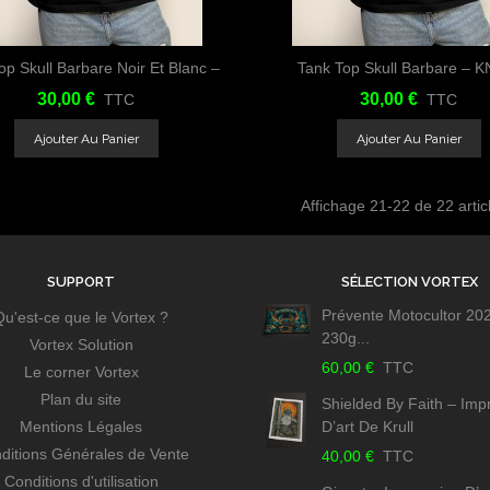
op Skull Barbare Noir Et Blanc –
Tank Top Skull Barbare – 
Aimer
Partager
Aimer
Par
KNIVE
30,00 €
30,00 €
TTC
TTC
Ajouter Au Panier
Ajouter Au Panier
Affichage
21
-22 de 22 artic
SUPPORT
SÉLECTION VORTEX
Prévente Motocultor 20
Qu'est-ce que le Vortex ?
230g...
Vortex Solution
60,00 €
TTC
Le corner Vortex
Plan du site
Shielded By Faith – Imp
Mentions Légales
D’art De Krull
ditions Générales de Vente
40,00 €
TTC
Conditions d'utilisation