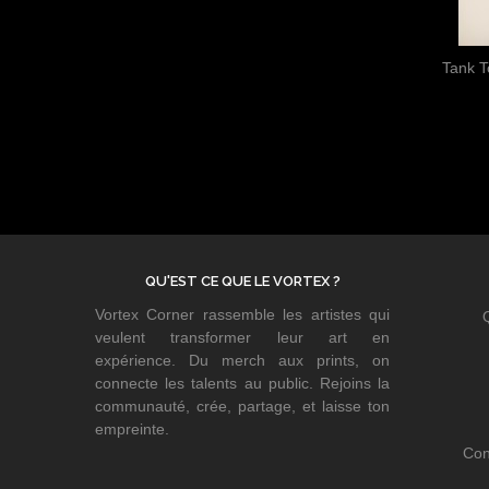
Tank T
QU'EST CE QUE LE VORTEX ?
Vortex Corner rassemble les artistes qui
veulent transformer leur art en
expérience. Du merch aux prints, on
connecte les talents au public. Rejoins la
communauté, crée, partage, et laisse ton
empreinte.
Con