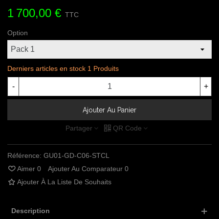
1 700,00 €
TTC
Option
Derniers articles en stock
1 Produits
-
+
Ajouter Au Panier
Partager
QR Code
Référence:
GU01-GD-C06-STCL
Aimer
0
Ajouter Au Comparateur
0
Ajouter À La Liste De Souhaits
Description