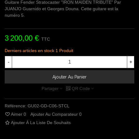
Guitare Fender Stratocaster "IRON MAIDEN TRIBUTE" Par
JUANJO Guarnido et Georges Douna. Cette guitare est la
numéro 5.
3 200,00 €
TTC
Derniers articles en stock
1 Produit
-
+
Ajouter Au Panier
Partager
QR Code
Référence:
GU02-GD-C06-STCL
Aimer
0
Ajouter Au Comparateur
0
Ajouter À La Liste De Souhaits