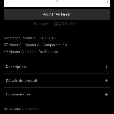
-
+
Ajouter Au Panier
Partager
QR Code
Référence:
MA08-KO-C07-STCL
Aimer
0
Ajouter Au Comparateur
0
Ajouter À La Liste De Souhaits
Description
Détails du produit
Commentaires
VOUS AIMEREZ AUSSI