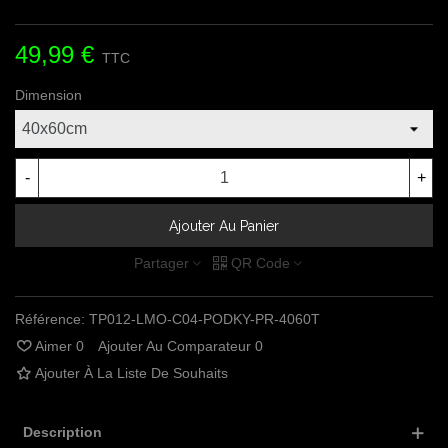
49,99 €
TTC
Dimension
-
+
Ajouter Au Panier
Partager
QR Code
Référence:
TP012-LMO-C04-PODKY-PR-4060T
Aimer
0
Ajouter Au Comparateur
0
Ajouter À La Liste De Souhaits
Description