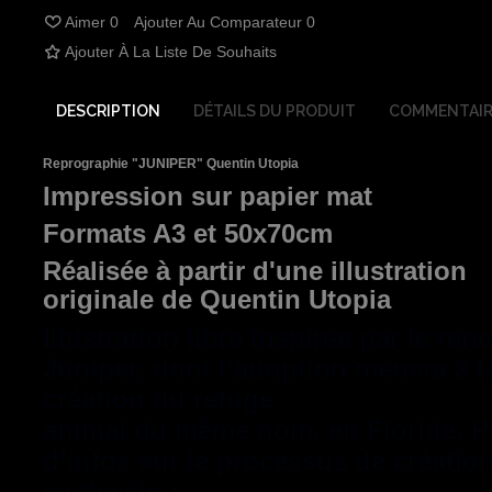
Aimer
0
Ajouter Au Comparateur
0
Ajouter À La Liste De Souhaits
DESCRIPTION
DÉTAILS DU PRODUIT
COMMENTAIR
Reprographie "JUNIPER" Quentin Utopia
Impression sur papier mat
Formats A3 et 50x70cm
Réalisée à partir d'une illustration
originale de Quentin Utopia
Illustration libre inspirée par le ren
Juniper, dont l’adoption mènera à l
création du refuge
animal du même nom, en Floride. P
d’infos sur le processus de créatio
ce dessin :