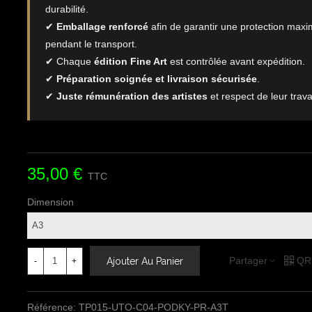
durabilité.
✔
Emballage renforcé
afin de garantir une protection maxi
pendant le transport.
✔ Chaque
édition Fine Art
est contrôlée avant expédition.
✔
Préparation soignée et livraison sécurisée
.
✔
Juste rémunération des artistes
et respect de leur travai
35,00 €
TTC
Dimension
Partager
QR
Ajouter Au Panier
-
+
Référence:
TP015-UTO-C04-PODKY-PR-A3T