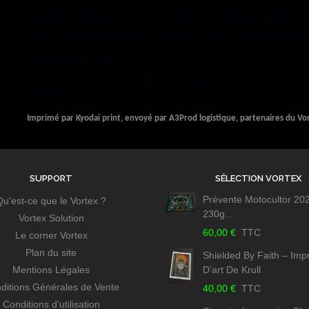
https://www.instagram.com/reel/D
utm_source=ig_web_copy_link&ig
NWFlZA==
Stylo technique sur papier aquarelle
2020
Imprimé par Kyodai print, envoyé par A3Prod logistique, partenaires du Vo
SUPPORT
SÉLECTION VORTEX
Prévente Motocultor 20
Qu'est-ce que le Vortex ?
230g...
Vortex Solution
60,00 €
TTC
Le corner Vortex
Plan du site
Shielded By Faith – Imp
Mentions Légales
D’art De Krull
ditions Générales de Vente
40,00 €
TTC
Conditions d'utilisation