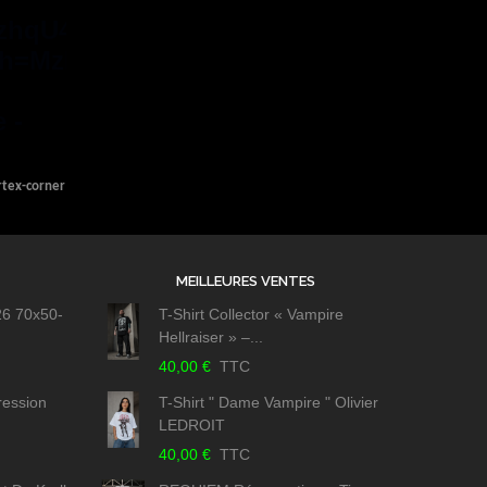
KzhqU4ILo_/?
sh=MzRlODBi
 -
rtex-corner
MEILLEURES VENTES
26 70x50-
T-Shirt Collector « Vampire
Hellraiser » –...
40,00 €
TTC
ression
T-Shirt " Dame Vampire " Olivier
LEDROIT
40,00 €
TTC