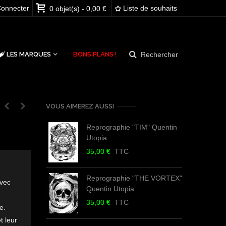
onnecter
Liste de souhaits
0
objet(s)
-
0,00 €
Rechercher
LES MARQUES
BONS PLANS !
VOUS AIMEREZ AUSSI
Reprographie "TIM" Quentin
Utopia
Q
35,00 €
TTC
3
Reprographie "THE VORTEX"
avec
Quentin Utopia
Q
35,00 €
TTC
3
e.
t leur