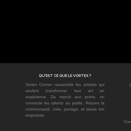
QU'EST CE QUE LE VORTEX ?
Vortex Corner rassemble les artistes qui
veulent transformer leur art en
expérience. Du merch aux prints, on
connecte les talents au public. Rejoins la
communauté, crée, partage, et laisse ton
empreinte.
Con