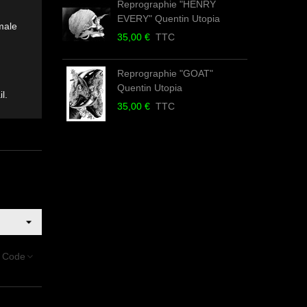
Reprographie "HENRY
EVERY" Quentin Utopia
Q
male
35,00 €
TTC
3
Reprographie "GOAT"
Quentin Utopia
U
l.
35,00 €
TTC
3
 Code