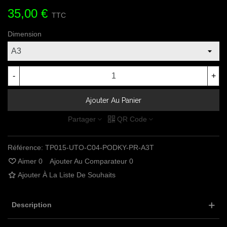
35,00 €
TTC
Dimension
-
+
Ajouter Au Panier
Partager
QR Code
Référence:
TP015-UTO-C04-PODKY-PR-A3T
Aimer
0
Ajouter Au Comparateur
0
Ajouter À La Liste De Souhaits
Description