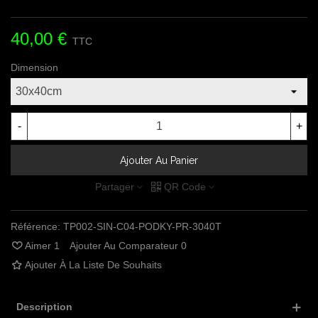
40,00 €
TTC
Dimension
-
+
Ajouter Au Panier
Partager
QR Code
Référence:
TP002-SIN-C04-PODKY-PR-3040T
Aimer
1
Ajouter Au Comparateur
0
Ajouter À La Liste De Souhaits
Description