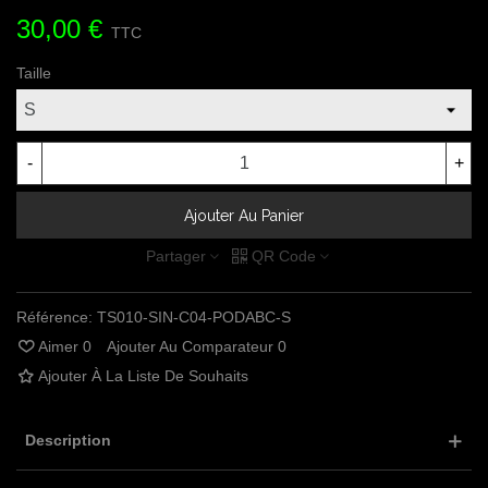
30,00 €
TTC
Taille
-
+
Ajouter Au Panier
Partager
QR Code
Référence:
TS010-SIN-C04-PODABC-S
Aimer
0
Ajouter Au Comparateur
0
Ajouter À La Liste De Souhaits
Description