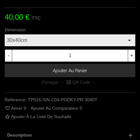
40,00 €
TTC
Dimension
-
+
Ajouter Au Panier
Partager
QR Code
Référence:
TP016-SIN-C04-PODKY-PR-3040T
Aimer
0
Ajouter Au Comparateur
0
Ajouter À La Liste De Souhaits
Description