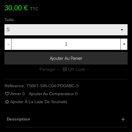
30,00 €
TTC
Taille
-
+
Ajouter Au Panier
Partager
QR Code
Référence:
TS007-SIN-C04-PODABC-S
Aimer
0
Ajouter Au Comparateur
0
Ajouter À La Liste De Souhaits
Description