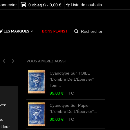
onnecter
Liste de souhaits
0
objet(s)
-
0,00 €
Rechercher
LES MARQUES
BONS PLANS !
VOUS AIMEREZ AUSSI
Cyanotype Sur TOILE
R
"L'ombre De L'Épervier"
Tom...
4
95,00 €
TTC
R
avec
Cyanotype Sur Papier
"L'ombre De L'Épervier"...
e.
80,00 €
TTC
4
t leur