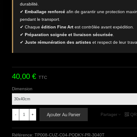
durabilité.
✔
Emballage renforcé
afin de garantir une protection maxi
pendant le transport.
✔ Chaque
édition Fine Art
est contrôlée avant expédition.
✔
Préparation soignée et livraison sécurisée
.
✔
Juste rémunération des artistes
et respect de leur travai
40,00 €
TTC
Dimension
Partager
QR
Ajouter Au Panier
-
+
Référence:
TP008-CUZ-C04-PODKY-PR-3040T