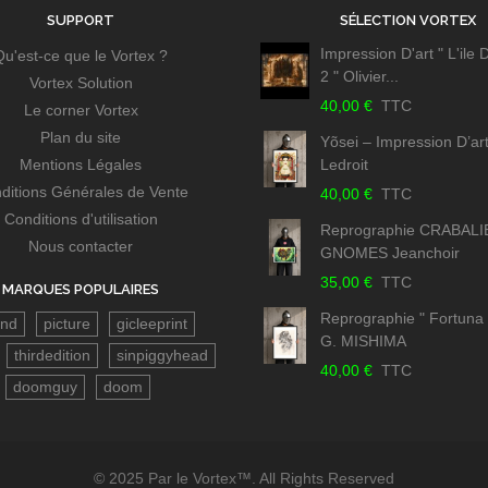
SUPPORT
SÉLECTION VORTEX
Impression D'art " L'ile
Qu'est-ce que le Vortex ?
2 " Olivier...
Vortex Solution
40,00 €
TTC
Le corner Vortex
Plan du site
Yõsei – Impression D’art
Mentions Légales
Ledroit
ditions Générales de Vente
40,00 €
TTC
Conditions d'utilisation
Reprographie CRABAL
Nous contacter
GNOMES Jeanchoir
35,00 €
TTC
MARQUES POPULAIRES
Reprographie " Fortuna 
and
picture
gicleeprint
G. MISHIMA
thirdedition
sinpiggyhead
40,00 €
TTC
doomguy
doom
© 2025 Par le Vortex™. All Rights Reserved