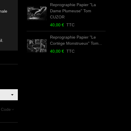
Reprographie Papier "La
R
Dame Plumeuse" Tom
D
male
CUZOR
4
40,00 €
TTC
R
Reprographie Papier "Le
l.
Cortège Monstrueux" Tom...
4
40,00 €
TTC
 Code