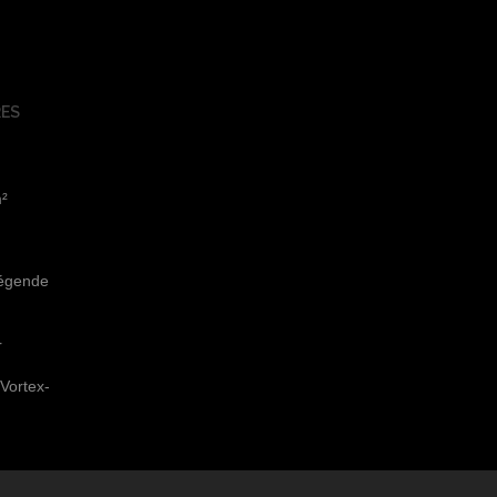
ES
m²
légende
r
Vortex-