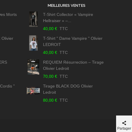
MEILLEURES VENTES
 Des Morts
T-Shirt Collector « Vampire
Hellraiser » –...
40,00 €
TTC
 Olivier
T-Shirt " Dame Vampire " Olivier
LEDROIT
40,00 €
TTC
IERS
REQUIEM Résurrection – Tirage
Olivier Ledroit
70,00 €
TTC
Cordis "
Tirage BLACK DOG Olivier
Ledroit
80,00 €
TTC
Partager