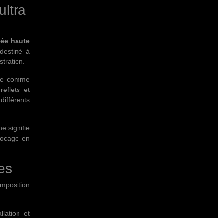
ultra
lée haute
destiné à
stration.
ite comme
reflets et
différents
ne signifie
flocage en
les
mposition
llation et