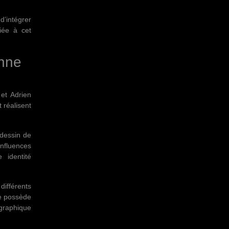
d’intégrer
iée à cet
nne
et Adrien
 réalisent
 dessin de
nfluences
 identité
ifférents
e possède
graphique