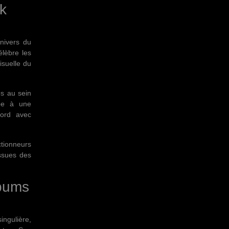
k
ivers du
élèbre les
isuelle du
es au sein
pe à une
cord avec
ctionneurs
issues des
bums
ingulière,