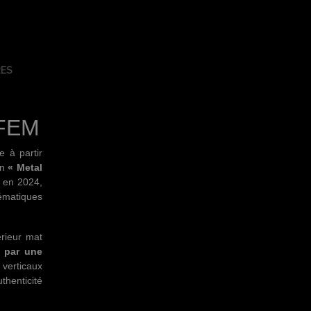
ES
IFEM
e à partir
on
« Metal
s en 2024,
ématiques
érieur mat
u par une
s verticaux
uthenticité