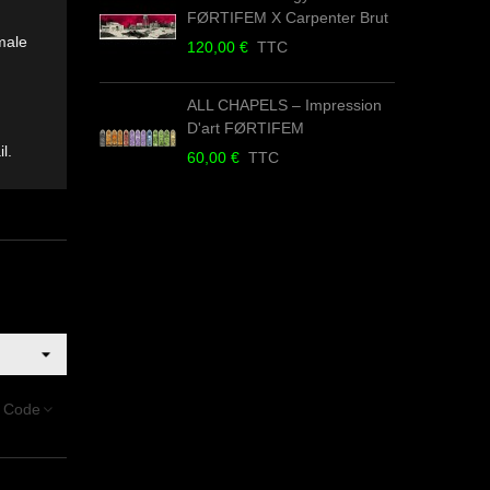
FØRTIFEM X Carpenter Brut
male
120,00 €
TTC
4
ALL CHAPELS – Impression
D'art FØRTIFEM
l.
60,00 €
TTC
5
 Code