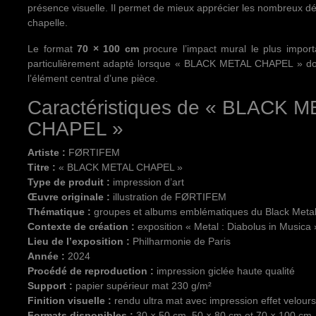
présence visuelle. Il permet de mieux apprécier les nombreux dét
chapelle.
Le format
70 × 100 cm
procure l’impact mural le plus importa
particulièrement adapté lorsque « BLACK METAL CHAPEL » doi
l’élément central d’une pièce.
Caractéristiques de « BLACK 
CHAPEL »
Artiste :
FØRTIFEM
Titre :
« BLACK METAL CHAPEL »
Type de produit :
impression d’art
Œuvre originale :
illustration de FØRTIFEM
Thématique :
groupes et albums emblématiques du Black Meta
Contexte de création :
exposition « Metal : Diabolus in Musica 
Lieu de l’exposition :
Philharmonie de Paris
Année :
2024
Procédé de reproduction :
impression giclée haute qualité
Support :
papier supérieur mat 230 g/m²
Finition visuelle :
rendu ultra mat avec impression effet velours
Formats disponibles :
30 × 50 cm, 50 × 80 cm et 70 × 100 cm