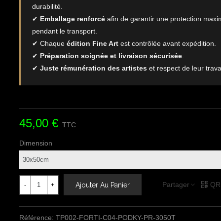
durabilité.
✔
Emballage renforcé
afin de garantir une protection maxi
pendant le transport.
✔ Chaque
édition Fine Art
est contrôlée avant expédition.
✔
Préparation soignée et livraison sécurisée
.
✔
Juste rémunération des artistes
et respect de leur travai
45,00 €
TTC
Dimension
Partager
QR
Ajouter Au Panier
-
+
Référence:
TP002-FORTI-C04-PODKY-PR-3050T