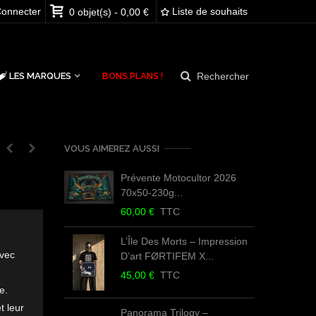
onnecter
Liste de souhaits
0
objet(s)
-
0,00 €
Rechercher
LES MARQUES
BONS PLANS !
VOUS AIMEREZ AUSSI
Prévente Motocultor 2026
70x50-230g...
60,00 €
TTC
4
L’Île Des Morts – Impression
avec
D’art FØRTIFEM X...
45,00 €
TTC
4
e.
t leur
Panorama Trilogy –