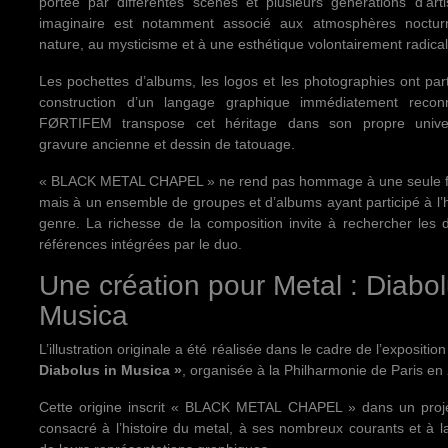
portée par différentes scènes et plusieurs générations d’art
imaginaire est notamment associé aux atmosphères noctur
nature, au mysticisme et à une esthétique volontairement radical
Les pochettes d’albums, les logos et les photographies ont part
construction d’un langage graphique immédiatement reconn
FØRTIFEM transpose cet héritage dans son propre unive
gravure ancienne et dessin de tatouage.
« BLACK METAL CHAPEL » ne rend pas hommage à une seule f
mais à un ensemble de groupes et d’albums ayant participé à l’h
genre. La richesse de la composition invite à rechercher les d
références intégrées par le duo.
Une création pour Metal : Diabol
Musica
L’illustration originale a été réalisée dans le cadre de l’expositio
Diabolus in Musica »
, organisée à la Philharmonie de Paris en
Cette origine inscrit « BLACK METAL CHAPEL » dans un projet
consacré à l’histoire du metal, à ses nombreux courants et à la