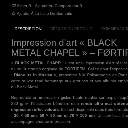
Aimer
0
Ajouter Au Comparateur
0
Ajouter À La Liste De Souhaits
DESCRIPTION
DÉTAILS DU PRODUIT
COMMENTAIR
Impression d’art « BLACK
METAL CHAPEL » – FØRT
« BLACK METAL CHAPEL »
est une impression d’art réalisé
d’une illustration originale de FØRTIFEM. Créée pour l’expositi
: Diabolus in Musica »
, présentée à la Philharmonie de Pari
cette œuvre rend hommage aux groupes et aux albums embl
du Black Metal.
Reproduite en impression giclée haute qualité sur papier sup
230 g/m², l’illustration bénéficie d’un
rendu ultra mat obten
impression effet velours
. Elle est disponible dans trois format
:
30 × 50 cm, 50 × 80 cm et 70 × 100 cm
. Un certificat d’a
accompagne chaque impression.