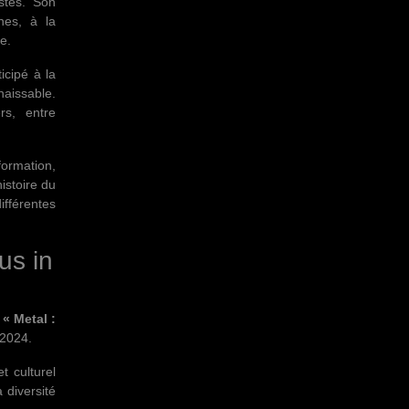
istes. Son
nes, à la
e.
icipé à la
aissable.
rs, entre
ormation,
istoire du
ifférentes
us in
n
« Metal :
 2024.
 culturel
 diversité