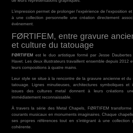
de leurs représentations graphiques.
L’impression permet de prolonger l’expérience de l’exposition et 
à une collection personnelle une création directement assoc
événement.
FØRTIFEM, entre gravure ancie
et culture du tatouage
FØRTIFEM
est le duo artistique formé par Jesse Daubertes 
Havet. Les deux illustrateurs travaillent ensemble depuis 2012 et
leurs compositions à quatre mains.
Leur style se situe à la rencontre de la gravure ancienne et du
tatouage. Lignes minutieuses, architectures symboliques et i
issues des cultures metal donnent à leurs créations une
immédiatement reconnaissable.
À travers la série des Metal Chapels, FØRTIFEM transforme d
courants musicaux en monuments imaginaires. Chaque chapell
ses propres références tout en s’intégrant à une collection 
cohérente.