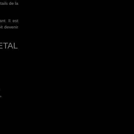
ails de la
nt. Il est
t devenir
METAL
l
»