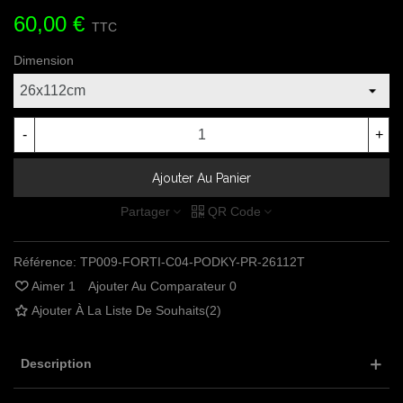
60,00 €
TTC
Dimension
-
+
Ajouter Au Panier
Partager
QR Code
Référence:
TP009-FORTI-C04-PODKY-PR-26112T
Aimer
1
Ajouter Au Comparateur
0
Ajouter À La Liste De Souhaits
(
2
)
Description