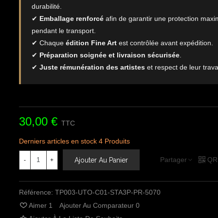
durabilité.
✔
Emballage renforcé
afin de garantir une protection maxi
pendant le transport.
✔ Chaque
édition Fine Art
est contrôlée avant expédition.
✔
Préparation soignée et livraison sécurisée
.
✔
Juste rémunération des artistes
et respect de leur travai
30,00 €
TTC
Derniers articles en stock
4 Produits
Partager
QR
Ajouter Au Panier
-
+
Référence:
TP003-UTO-C01-STA3P-PR-5070
Aimer
1
Ajouter Au Comparateur
0