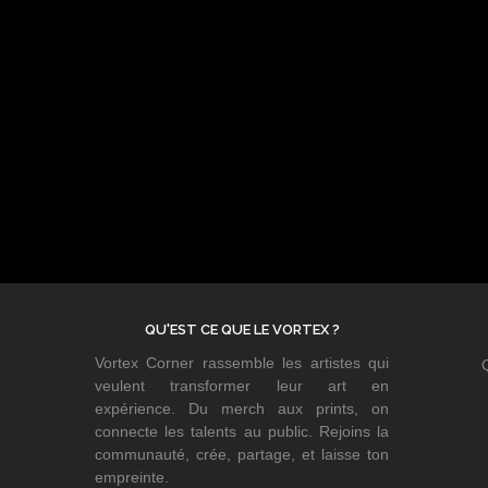
QU'EST CE QUE LE VORTEX ?
Vortex Corner rassemble les artistes qui
veulent transformer leur art en
expérience. Du merch aux prints, on
connecte les talents au public. Rejoins la
communauté, crée, partage, et laisse ton
empreinte.