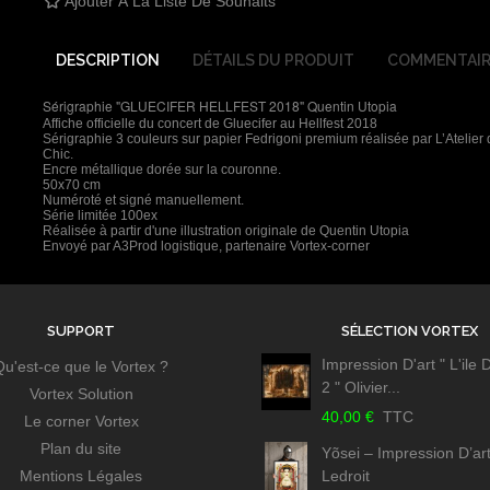
Ajouter À La Liste De Souhaits
DESCRIPTION
DÉTAILS DU PRODUIT
COMMENTAIR
Sérigraphie "GLUECIFER HELLFEST 2018" Quentin Utopia
Affiche officielle du concert de Gluecifer au Hellfest 2018
Sérigraphie 3 couleurs sur papier Fedrigoni premium réalisée par L’Atelier
Chic.
Encre métallique dorée sur la couronne.
50x70 cm
Numéroté et signé manuellement.
Série limitée 100ex
Réalisée à partir d'une illustration originale de Quentin Utopia
Envoyé par A3Prod logistique, partenaire Vortex-corner
SUPPORT
SÉLECTION VORTEX
Impression D'art " L'ile
Qu'est-ce que le Vortex ?
2 " Olivier...
Vortex Solution
40,00 €
TTC
Le corner Vortex
Plan du site
Yõsei – Impression D’art
Mentions Légales
Ledroit