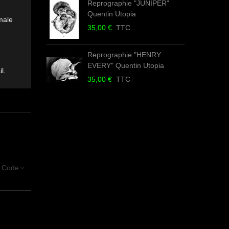
Reprographie "JUNIPER"
Quentin Utopia
Q
male
35,00 €
TTC
3
Reprographie "HENRY
EVERY" Quentin Utopia
Q
l.
35,00 €
TTC
3
 Code