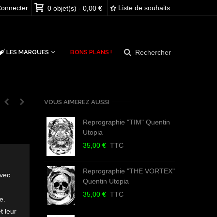
onnecter
Liste de souhaits
0
objet(s)
-
0,00 €
Rechercher
LES MARQUES
BONS PLANS !
VOUS AIMEREZ AUSSI
Reprographie "TIM" Quentin
Utopia
Q
35,00 €
TTC
3
Reprographie "THE VORTEX"
avec
Quentin Utopia
Q
35,00 €
TTC
3
e.
t leur