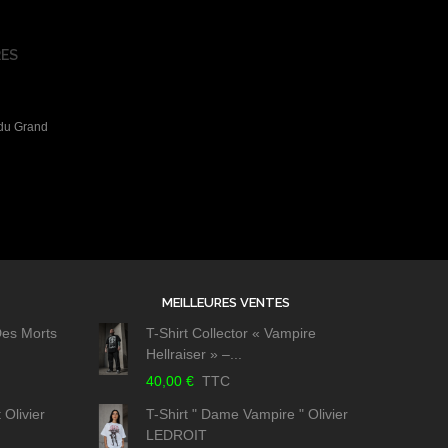
ES
 du Grand
MEILLEURES VENTES
 Des Morts
T-Shirt Collector « Vampire
Hellraiser » –...
40,00 €
TTC
 Olivier
T-Shirt " Dame Vampire " Olivier
LEDROIT